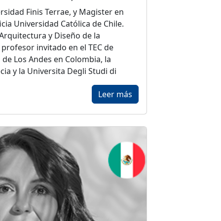
rsidad Finis Terrae, y Magister en
icia Universidad Católica de Chile.
Arquitectura y Diseño de la
 profesor invitado en el TEC de
 de Los Andes en Colombia, la
a y la Universita Degli Studi di
Leer más
 Promoción Joven del Colegio de
rgado al mejor arquitecto menor de
e allí, hoy titular de la oficina
Felipe
ruido y publicado sus obras en Chile,
 Puerto Rico, Venezuela, Estados
y, habiendo obtenido su obra
inciones.
an la Casa H en Zapallar, el complejo