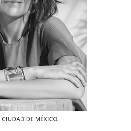
de Ciencias Económicas y
ersidad Austral de Chile en Valdivia y
en a 6 kilómetros del Parque
 entre otras.
, CIUDAD DE MÉXICO,