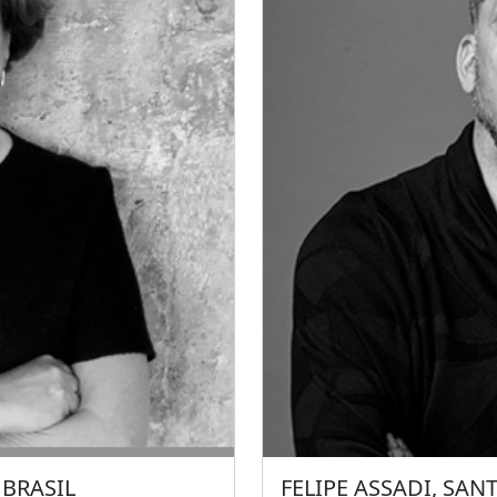
an el edificio para la
conjunto de viviendas Mar
 el centro Social en Reus,
arias obras efímeras de
a BBConstrumat 2019 y su
nia, entre otras.
 BRASIL
FELIPE ASSADI, SAN