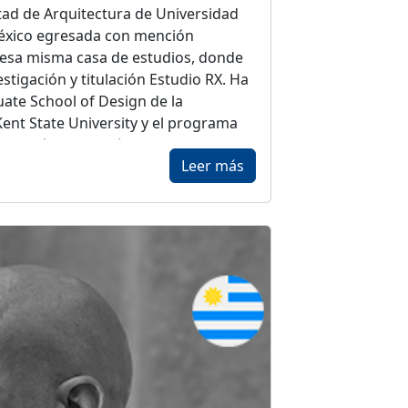
ltad de Arquitectura de Universidad
éxico egresada con mención
 esa misma casa de estudios, donde
estigación y titulación Estudio RX. Ha
ate School of Design de la
ent State University y el programa
Es académica de número de la
Leer más
 de México, capítulo Ciudad de
ó su oficina homónima en 2019, como
 interdisciplinario. Es cofundadora
rollando proyectos públicos en
er Rocha Carrillo, por más de nueve
cimientos como el Emerging Voices
de la Academia Francesa de
l Academy Dorfman Award.