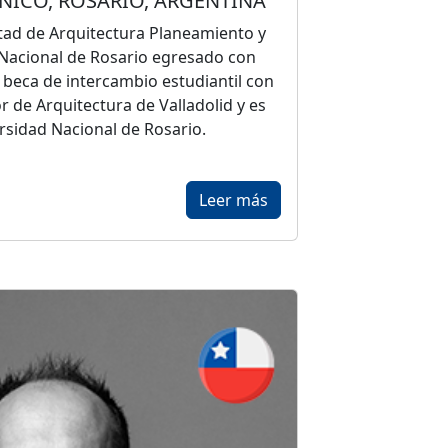
ICO, ROSARIO, ARGENTINA
ltad de Arquitectura Planeamiento y
 Nacional de Rosario egresado con
 beca de intercambio estudiantil con
r de Arquitectura de Valladolid y es
ersidad Nacional de Rosario.
s Campodonico
, su obra ha sido
Leer más
o especial Wienerberger Brick Award
l Jurado en el Premio Nacional a la
(Buenos Aires), el Primer Premio
iago de Chile). Su trabajo ha sido
el Diploma al mérito de la Fundación
as se destacan la Capilla San
dificio Maipú en Rosario y el