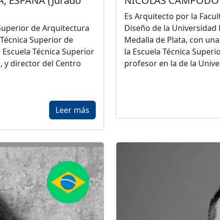
, ESPAÑA (Jurado
NICOLÁS CAMPODON
Es Arquitecto por la Facu
Superior de Arquitectura
Diseño de la Universidad
 Técnica Superior de
Medalla de Plata, con una
 Escuela Técnica Superior
la Escuela Técnica Superio
, y director del Centro
profesor en la de la Univ
Titular del estudio
Nicolá
Architecture
, su obra ha
galardonada con el Premi
Leer más
tettura di Venezia 2014 y
(Viena), el Gran Premio de
conocimiento
Arquitectura en Ladrillo 
lista de los Premios FAD
Building of the Year (Sant
, nominado a los Premios
distinguido en 2022, con 
ido Premio de la XV Bienal
Konex (Buenos Aires).
o y dos veces Premio de
ra de Buenos Aires.
Entre sus obras construid
Bernardo en Córdoba, el e