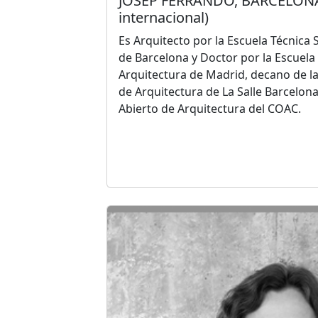
JOSEP FERRANDO, BARCELONA
internacional)
Es Arquitecto por la Escuela Técnica 
de Barcelona y Doctor por la Escuela
Arquitectura de Madrid, decano de la
de Arquitectura de La Salle Barcelona
Abierto de Arquitectura del COAC.
Director del despacho
Josep Ferrando 
sido expuesta en la Biennale di Archi
galerías destacadas. Ha recibido re
internacional, siendo ganador o fina
de Barcelona en más de 10 ediciones
Mies Europa y los Mies América, ha s
Española de Arquitectura y Urbanism
la Bienal Internacional de Arquitectu