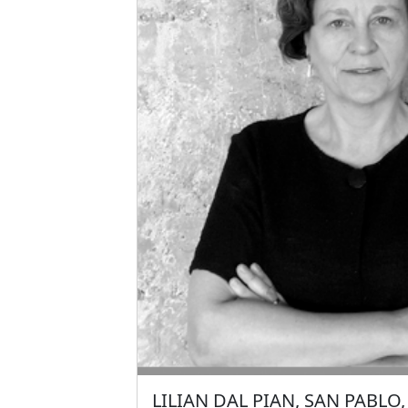
Entre sus obras construidas se destac
Universidad Di Tella en Buenos Aires,
la estación de bomberos en Moiá, y v
gran impacto como su pabellón en l
instalación “Tívoli” en el festival Lluér
LILIAN DAL PIAN, SAN PABLO,