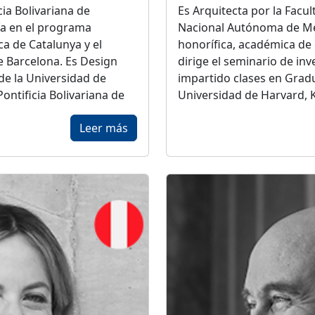
cia Bolivariana de
Es Arquitecta por la Facu
ía en el programa
Nacional Autónoma de M
ca de Catalunya y el
honorífica, académica de
 Barcelona. Es Design
dirige el seminario de inv
de la Universidad de
impartido clases en Gradu
ontificia Bolivariana de
Universidad de Harvard, K
niversidades Torcuato di
WAVE en Venecia, Italia. 
Leer más
a, de la República de
Academia de Arquitectura
itectura Avanzada de
México.
Gabriela Carrillo comenz
 ha sido nominado en
un espacio colaborativo e
rchitecture Prize y es
del Colectivo C733, desar
 de Arquitectura y
México, fue socia del Tall
arquitectura y del Premio
años. Ha recibido recono
or Social en México de
Award, la Médaille d'OR 
Arquitectura y The Roya