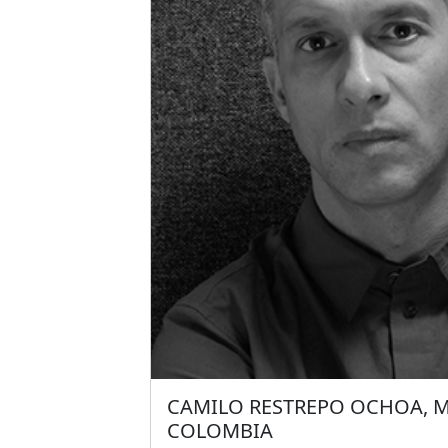
Universidad Católica de Campinas (P
Entre sus obras construidas se destac
SESC de Guarulhos, la sede corporativ
empresa
Natura
y la nueva sede sdmin
centrales para el
Grupo Fleuryen
, amb
entre otras.
CAMILO RESTREPO OCHOA, M
COLOMBIA