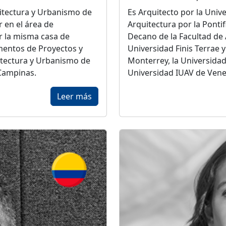
uitectura y Urbanismo de
Es Arquitecto por la Unive
 en el área de
Arquitectura por la Pontif
r la misma casa de
Decano de la Facultad de 
mentos de Proyectos y
Universidad Finis Terrae y
itectura y Urbanismo de
Monterrey, la Universidad
 Campinas.
Universidad IUAV de Veneci
Firenze.
Leer más
an Arquitetos
junto a
icio en las ciudades de
En 1999 recibió el Premio
 Pablo su práctica
arquitectos de Chile, oto
ios en concursos, como
35 años del país. A partir d
enha en São Paulo, el
Assadi Arquitecto
, ha const
 el Museo del
México, Guatemala, Perú,
unidad del Sesc
Unidos, Ecuador y Urugua
 Natura (Nasp) en São
numerosos premios y dist
s en Paraty y el Complejo
l de la Pontificia
Entre sus obras se destac