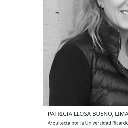
Titular de
AGENdA agencia de arquitect
habitualmente con otras oficinas de 
latinoamericanas. Entre sus obras co
Orquideorama en el Jardín Botánico de
Santuario de Nuestro Señor de Tula e
desarrollo comunitario Parque el Hig
Juárez, entre otras.
PATRICIA LLOSA BUENO, LIMA
Arquitecta por la Universidad Ricard