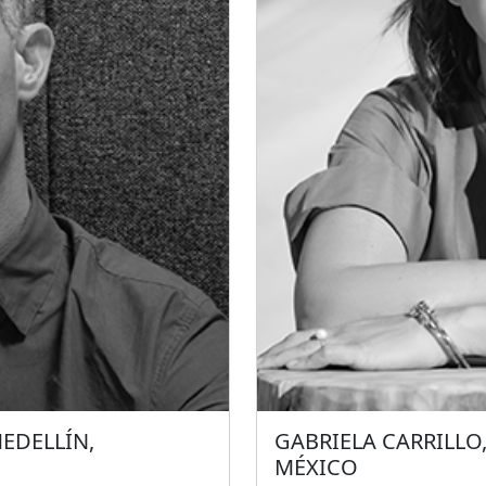
UCC).
edilicio para la Facultad 
Administrativas de la Univ
an el edificio para el
el Hotel Awasi Patagonia 
a central para la
Nacional Torres del Paine,
istrativa y laboratorios
os edificios en San Pablo,
EDELLÍN,
GABRIELA CARRILLO
MÉXICO