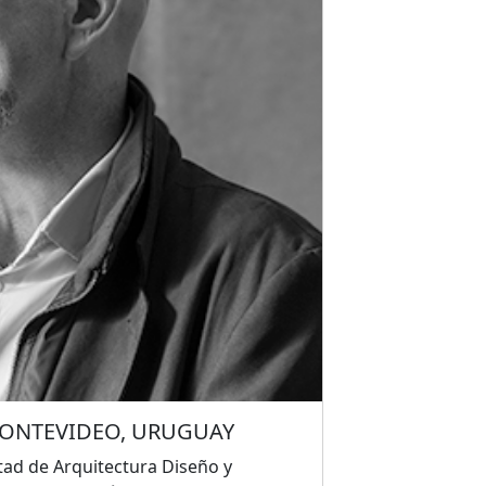
can el Mercado Público de
sica en Nacajuca, Habita Hotel
 y Casa Piedra en Acapulco de Juárez,
ONTEVIDEO, URUGUAY
ltad de Arquitectura Diseño y