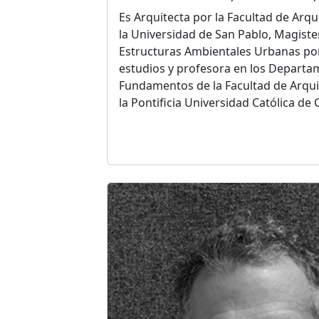
Es Arquitecta por la Facultad de Arq
la Universidad de San Pablo, Magister
Estructuras Ambientales Urbanas po
estudios y profesora en los Departa
Fundamentos de la Facultad de Arqu
la Pontificia Universidad Católica de
Fundadora y socia de la oficina
Dal Pi
Renato Dal Pian, comenzaron su ejerc
Londres y Milán, consolidando en San
gracias a numerosos Primeros Prem
ser la Reurbanización del Barrio da P
Centro Cultural Sanasa en Campinas,
Saneamiento en São Paulo, la nueva 
Guarulhos, la sede administrativa de
Paulo, el Centro Cultural y de Evento
Multifuncional junto al Campus Centra