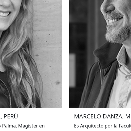
ura
colabora y se asocia
Entre sus obras se desta
arquitectura
Matamoros, la Casa de mú
nstruidas se destacan el
Cuatro en Baja California
 Medellín, la Iglesia
entre otras.
n Morelos y el Centro de
uerón, en Jojutla de
, PERÚ
MARCELO DANZA, M
o Palma, Magister en
Es Arquitecto por la Facu