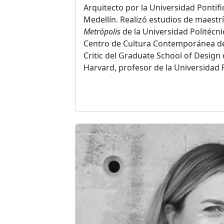
Arquitecto por la Universidad Pontifi
Medellín. Realizó estudios de maestr
Metrópolis
de la Universidad Politécni
Centro de Cultura Contemporánea de
Critic del Graduate School of Design 
Harvard, profesor de la Universidad P
Medellín y profesor invitado en las U
Tella en Buenos Aires, Católica de Lim
Montevideo y en el Instituto de Arqu
Cataluyna.
Ganador del premio Lápiz de Acero,
varias ediciones al Mies Crown Hall A
ganador de la Bienal Iberoamericana
Urbanismo, de la Bienal Mexicana de 
Cemex a la mejor obra pública de Val
2021.